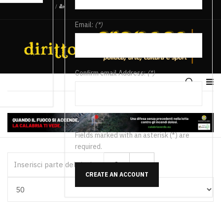
/
Email:
(*)
Confirm email Address:
(*)
Fields marked with an asterisk (*) are
required.
Inserisci parte del titolo
CREATE AN ACCOUNT
Visualizza #