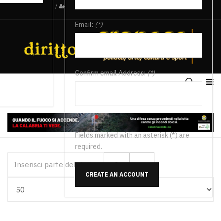
/
Email:
(*)
Confirm email Address:
(*)
Fields marked with an asterisk (*) are
required.
Inserisci parte del titolo
CREATE AN ACCOUNT
Visualizza #