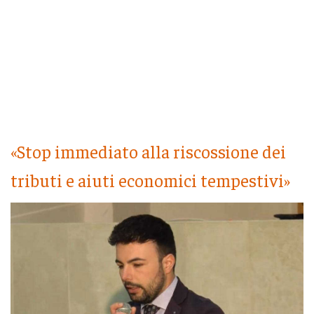
«Stop immediato alla riscossione dei
tributi e aiuti economici tempestivi»