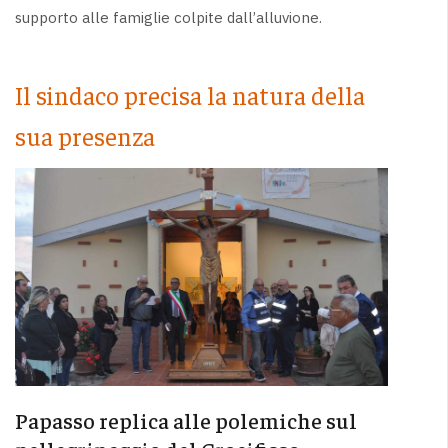
supporto alle famiglie colpite dall’alluvione.
Il sindaco precisa la natura della
sua presenza
Papasso replica alle polemiche sul