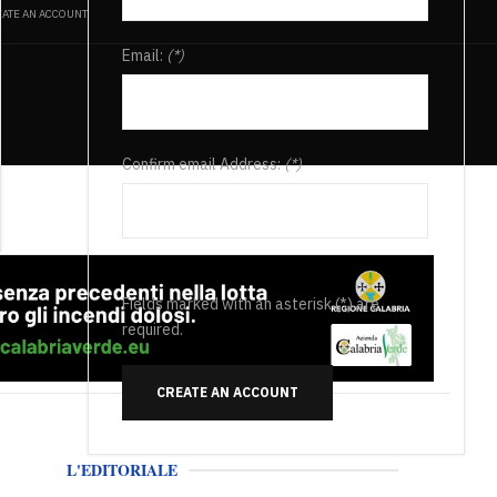
ATE AN ACCOUNT
Email:
(*)
Confirm email Address:
(*)
Fields marked with an asterisk (*) are
required.
CREATE AN ACCOUNT
L'EDITORIALE