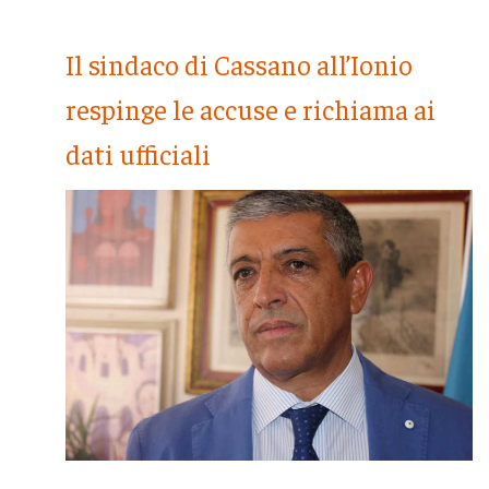
Il sindaco di Cassano all’Ionio
respinge le accuse e richiama ai
dati ufficiali