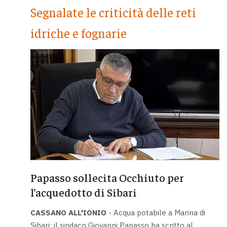
Segnalate le criticità delle reti
idriche e fognarie
Papasso sollecita Occhiuto per
l’acquedotto di Sibari
CASSANO ALL'IONIO
- Acqua potabile a Marina di
Sibari: il sindaco Giovanni Papasso ha scritto al