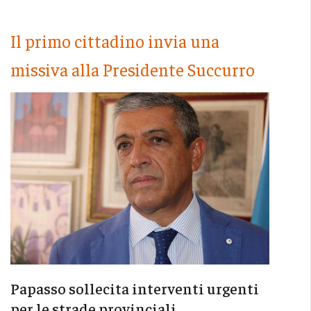
Il primo cittadino invia una
missiva alla Presidente Succurro
Papasso sollecita interventi urgenti
per le strade provinciali