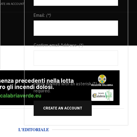
ATE AN ACCOUNT
Email:
(*)
Confirm email Address:
(*)
Fields marked with an asterisk (*) are
required.
CREATE AN ACCOUNT
L'EDITORIALE