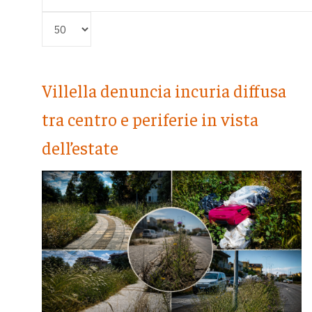
Visualizza #
Villella denuncia incuria diffusa
tra centro e periferie in vista
dell’estate