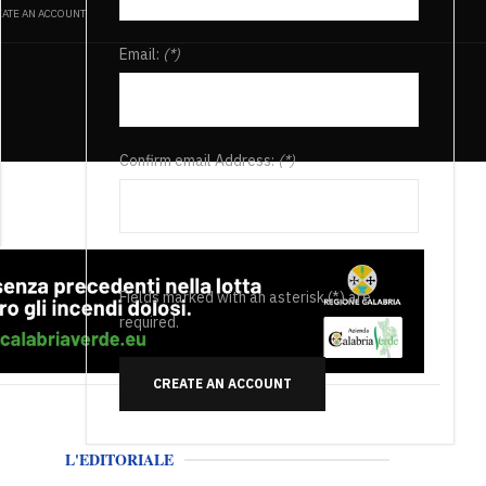
ATE AN ACCOUNT
Email:
(*)
Confirm email Address:
(*)
Fields marked with an asterisk (*) are
required.
CREATE AN ACCOUNT
L'EDITORIALE