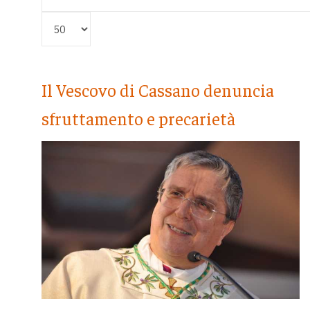
Visualizza #
Il Vescovo di Cassano denuncia
sfruttamento e precarietà