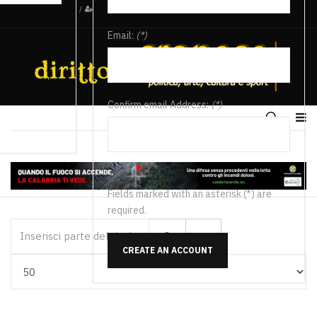
/
Email:
(*)
Confirm email Address:
(*)
Fields marked with an asterisk (*) are
required.
Inserisci parte del titolo
CREATE AN ACCOUNT
Visualizza #