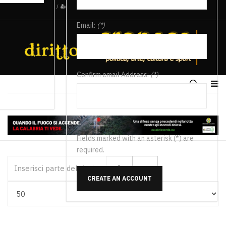
/
Email:
(*)
Confirm email Address:
(*)
Fields marked with an asterisk (*) are
required.
Inserisci parte del titolo
CREATE AN ACCOUNT
Visualizza #