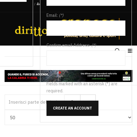
/
Email:
(*)
Confirm email Address:
(*)
Fields marked with an asterisk (*) are
required.
Inserisci parte del titolo
CREATE AN ACCOUNT
Visualizza #