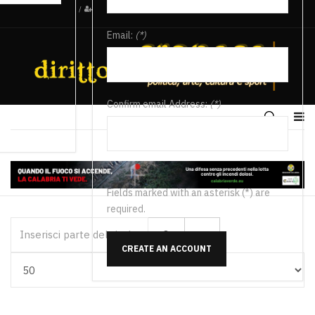
/
Email:
(*)
Confirm email Address:
(*)
Fields marked with an asterisk (*) are
required.
Inserisci parte del titolo
CREATE AN ACCOUNT
Visualizza #