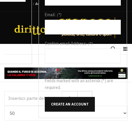
/
Email:
(*)
Confirm email Address:
(*)
Fields marked with an asterisk (*) are
required.
Inserisci parte del titolo
CREATE AN ACCOUNT
Visualizza #