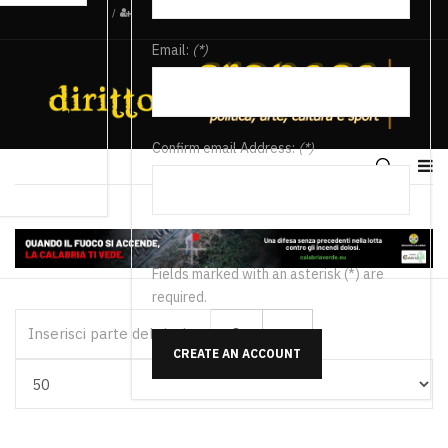
/
Email:
(*)
Confirm email Address:
(*)
Fields marked with an asterisk (*) are
required.
Inserisci parte del titolo
CREATE AN ACCOUNT
Visualizza #