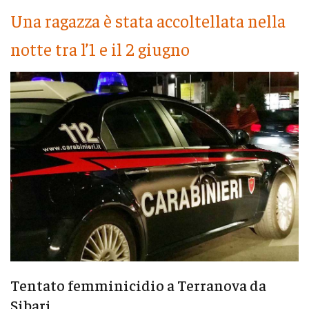
Una ragazza è stata accoltellata nella
notte tra l’1 e il 2 giugno
Tentato femminicidio a Terranova da
Sibari