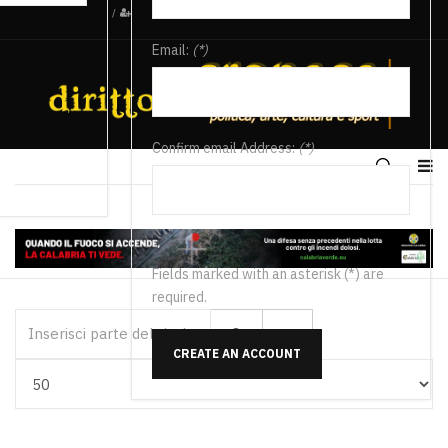
/
Email:
(*)
Confirm email Address:
(*)
Fields marked with an asterisk (*) are
required.
Inserisci parte del titolo
CREATE AN ACCOUNT
Visualizza #