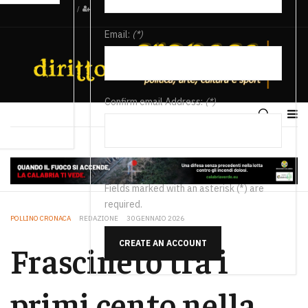
/
Email:
(*)
Confirm email Address:
(*)
Fields marked with an asterisk (*) are
required.
POLLINO CRONACA
REDAZIONE
30 GENNAIO 2026
CREATE AN ACCOUNT
Frascineto tra i
primi cento nella