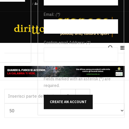
/
Email:
(*)
Confirm email Address:
(*)
Fields marked with an asterisk (*) are
required.
Inserisci parte del titolo
CREATE AN ACCOUNT
Visualizza #