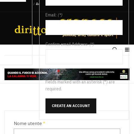
/
Email:
(*)
Confirm email Address:
(*)
Fields marked with an asterisk (*) are
required.
CREATE AN ACCOUNT
Nome utente
*