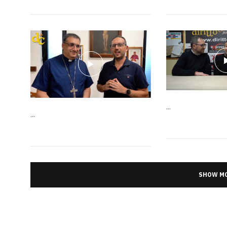
...
...
SHOW MO