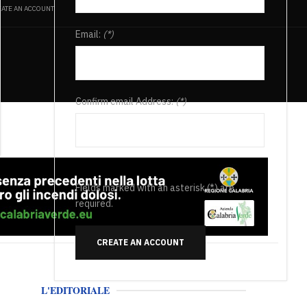
ATE AN ACCOUNT
Email:
(*)
Confirm email Address:
(*)
Fields marked with an asterisk (*) are
required.
CREATE AN ACCOUNT
L'EDITORIALE