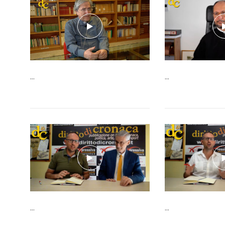
...
...
...
...