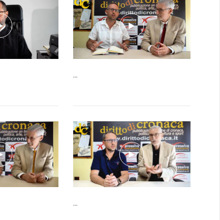
...
...