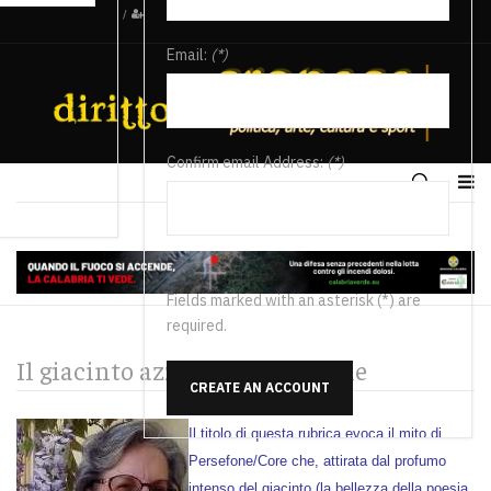
/
Email:
(*)
Confirm email Address:
(*)
Fields marked with an asterisk (*) are
required.
Il giacinto azzurro di Persefone
CREATE AN ACCOUNT
Il titolo di questa rubrica evoca il mito di
Persefone/Core che, attirata dal profumo
intenso del giacinto (la bellezza della poesia