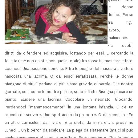
le donne
donne. Perse
fra figli,
lavoro,
malinconie.
Fra dubbi,
diritti da difendere ed acquisire, lottando per essi. E cercando la
felicità (che non esiste, non quella totale) fra rossetti, mascara e fard:
cosmesi. Una passione comune. E fra le pieghe del mascara a volte è
nascosta una lacrima. O da esso enfatizzata. Perché le donne
piangono di più. E parlano di più: siamo gravide di parole. E le nostre
giornate, così come le nostre parole, sono infinite. Bisogna placare un
pianto. Eludere una lacrima. Coccolare un neonato. Giocando.
Perdendoci “mammescamente” in una lontana infanzia. E c’è un
articolo da scrivere. Uno spettacolo da proporre. O da recensire. Ed
un altro curriculum da inviare. E la dieta, da iniziare… il prossimo
Lunedì… Un biberon da scaldare. La piega da sistemare (ma ci si può
anche rassegnare al capello arruffato. Perennemente. Che fa molto