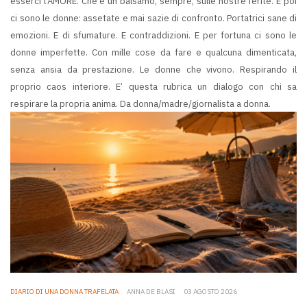
esserci l’AMORE. Che è un balsamo, sempre, sulle nostre ferite. E poi
ci sono le donne: assetate e mai sazie di confronto. Portatrici sane di
emozioni. E di sfumature. E contraddizioni. E per fortuna ci sono le
donne imperfette. Con mille cose da fare e qualcuna dimenticata,
senza ansia da prestazione. Le donne che vivono. Respirando il
proprio caos interiore. E’ questa rubrica un dialogo con chi sa
respirare la propria anima. Da donna/madre/giornalista a donna.
DIARIO DI UNA DONNA TRAFELATA
ANNA DE BLASI
03 AGOSTO 2026