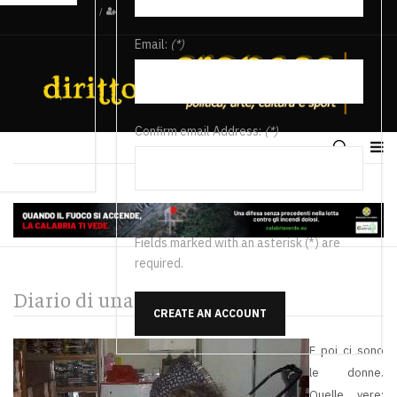
/
Email:
(*)
Confirm email Address:
(*)
Fields marked with an asterisk (*) are
required.
Diario di una donna trafelata
CREATE AN ACCOUNT
E poi ci sono
le donne.
Quelle vere: