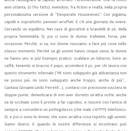
anni ottanta. Io l’ho fatto), vivendosi, fra fiction e realtà, nella propria
personalissima versione di “Desperate Housewives”. Con pigiama,
capelli e soprattutto pensieri arruffati. E c’è una giornata da vivere.
Cercando un equilibrio. Nel caos di giocattoli e brandelli di sé, della
propria femminilità. Sì, poi ci sono le donne: trafelate, forse, per
vocazione. Perché, si sa, noi donne riusciamo a fare più cose nello
stesso momento. Perché se gli uomini hanno cinque sensi, le donne
ne hanno uno in più! Esempio pratico: scaldare un biberon, bere un
caffè, tenendo in braccio il pupo, accendere il pc, per chi lavora con
questo strumento infernale (“Mi sono sviluppato già abbastanza non
ne posso più, mi sono sviluppato anche troppo, anche di più”…
Cantava Giovanni Lindo Ferretti…), contarsi con precisione svizzera le
doppie punte, dimenticarsi di non aver dormito un’altra notte, anche
se le occhiaie sono lì pronte a far capolino, e riuscire con l’amica di
sempre a concedersi un pettegolezzo (che male c’è?!?!?!) telefonico.
Sì, e poi ci sono le donne, che sono un’altra cosa rispetto agli uomini.
Siamo diversi. E quando le nostre differenze si incontrano può