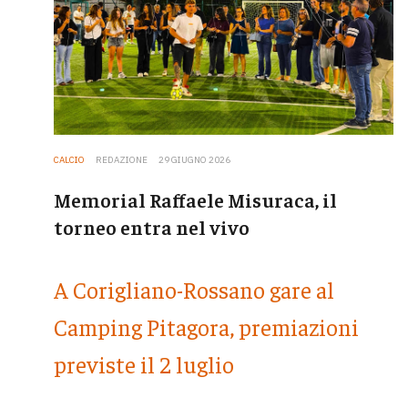
CALCIO
REDAZIONE
29 GIUGNO 2026
Memorial Raffaele Misuraca, il
torneo entra nel vivo
A Corigliano-Rossano gare al
Camping Pitagora, premiazioni
previste il 2 luglio