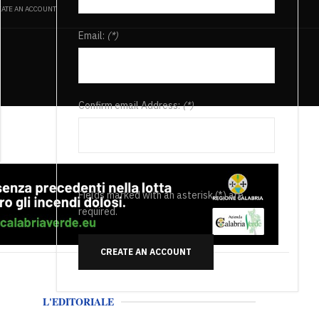
ATE AN ACCOUNT
Email:
(*)
Confirm email Address:
(*)
Fields marked with an asterisk (*) are
required.
CREATE AN ACCOUNT
L'EDITORIALE