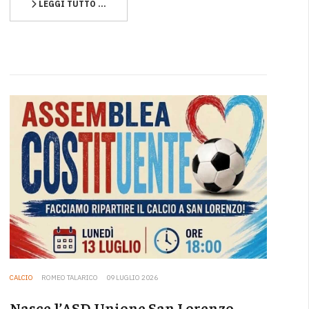
LEGGI TUTTO …
CALCIO
ROMEO TALARICO
09 LUGLIO 2026
Nasce l’ASD Unione San Lorenzo