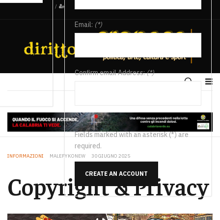
/
Email:
(*)
Confirm email Address:
(*)
Fields marked with an asterisk (*) are
required.
INFORMAZIONI
MALEFYKONEW
30 GIUGNO 2025
CREATE AN ACCOUNT
Copyright & Privacy