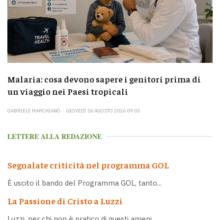
Malaria: cosa devono sapere i genitori prima di
un viaggio nei Paesi tropicali
GABRIELE MARCHIANÒ
GIOVEDÌ 06 AGOSTO 2026 09:05
LETTERE ALLA REDAZIONE
Segnalate criticità nel programma GOL
È uscito il bando del Programma GOL, tanto...
La Passione di Cristo a Luzzi
Luzzi, per chi non è pratico di questi ameni...