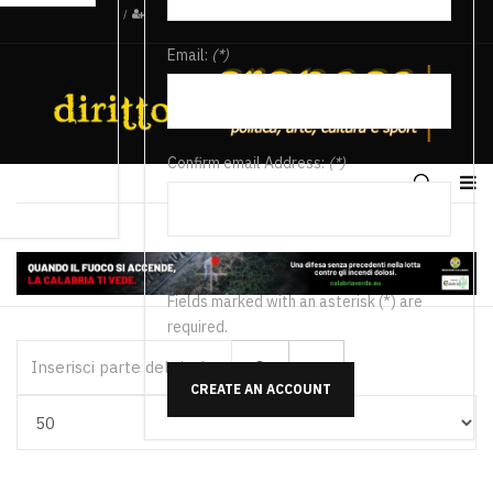
/
Email:
(*)
Confirm email Address:
(*)
Fields marked with an asterisk (*) are
required.
Inserisci parte del titolo
CREATE AN ACCOUNT
Visualizza #