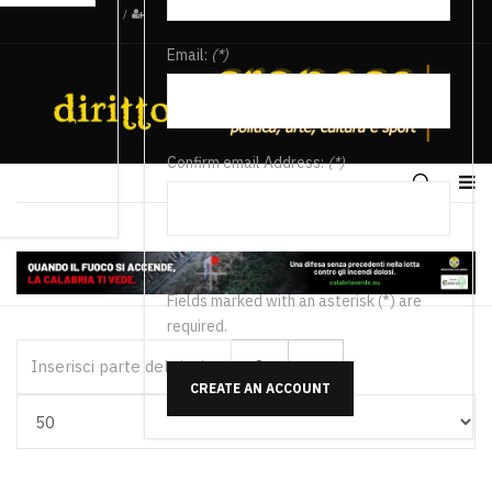
/
Email:
(*)
Confirm email Address:
(*)
Fields marked with an asterisk (*) are
required.
Inserisci parte del titolo
CREATE AN ACCOUNT
Visualizza #