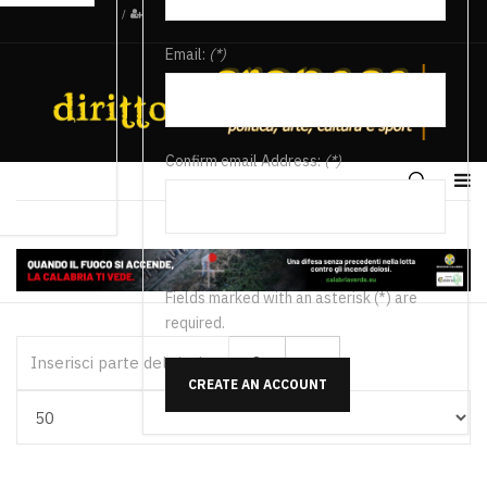
/
Email:
(*)
Confirm email Address:
(*)
Fields marked with an asterisk (*) are
required.
Inserisci parte del titolo
CREATE AN ACCOUNT
Visualizza #