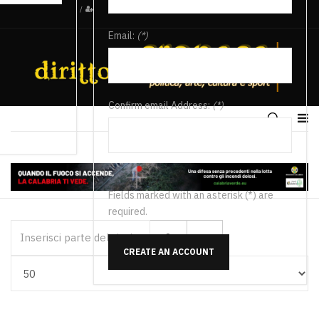
/
Email:
(*)
Confirm email Address:
(*)
Fields marked with an asterisk (*) are
required.
Inserisci parte del titolo
CREATE AN ACCOUNT
Visualizza #