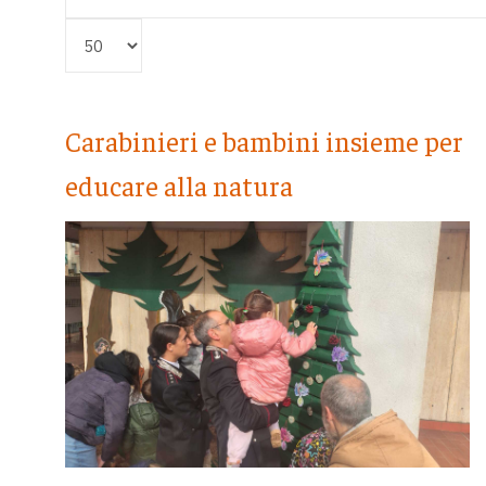
Visualizza #
Carabinieri e bambini insieme per
educare alla natura