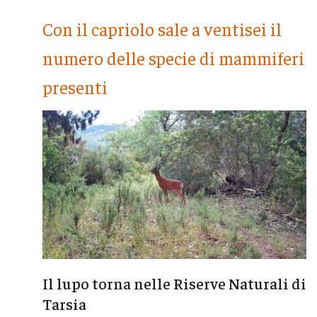
Con il capriolo sale a ventisei il
numero delle specie di mammiferi
presenti
Il lupo torna nelle Riserve Naturali di
Tarsia