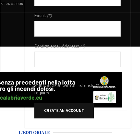
ATE AN ACCOUNT
Email:
(*)
Confirm email Address:
(*)
Fields marked with an asterisk (*) are
required.
CREATE AN ACCOUNT
L'EDITORIALE