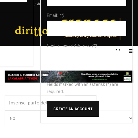
/
Email:
(*)
Confirm email Address:
(*)
Fields marked with an asterisk (*) are
required.
Inserisci parte del titolo
CREATE AN ACCOUNT
Visualizza #