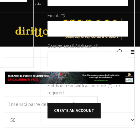
/
Email:
(*)
Confirm email Address:
(*)
Fields marked with an asterisk (*) are
required.
Inserisci parte del titolo
CREATE AN ACCOUNT
Visualizza #