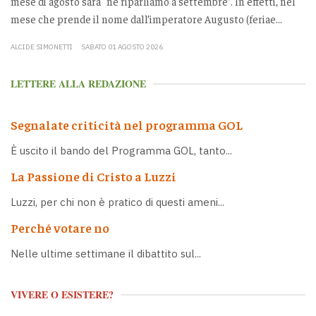
mese di agosto sarà “ne riparliamo a settembre”. In effetti, nel
mese che prende il nome dall’imperatore Augusto (feriae...
ALCIDE SIMONETTI
SABATO 01 AGOSTO 2026
LETTERE ALLA REDAZIONE
Segnalate criticità nel programma GOL
È uscito il bando del Programma GOL, tanto...
La Passione di Cristo a Luzzi
Luzzi, per chi non è pratico di questi ameni...
Perché votare no
Nelle ultime settimane il dibattito sul...
VIVERE O ESISTERE?