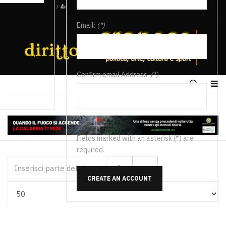
/
Email:
(*)
Confirm email Address:
(*)
Fields marked with an asterisk (*) are
required.
Inserisci parte del titolo
CREATE AN ACCOUNT
Visualizza #