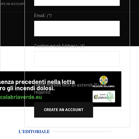
ATE AN ACCOUNT
Email:
(*)
Confirm email Address:
(*)
Fields marked with an asterisk (*) are
required.
CREATE AN ACCOUNT
L'EDITORIALE