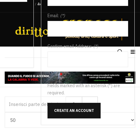
/
Email:
(*)
Confirm email Address:
(*)
Fields marked with an asterisk (*) are
required.
Inserisci parte del titolo
CREATE AN ACCOUNT
Visualizza #