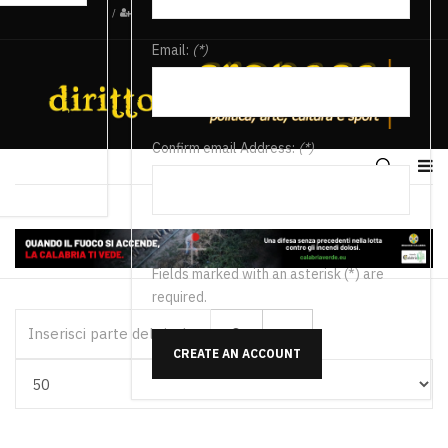
/
Email:
(*)
Confirm email Address:
(*)
Fields marked with an asterisk (*) are
required.
Inserisci parte del titolo
CREATE AN ACCOUNT
Visualizza #