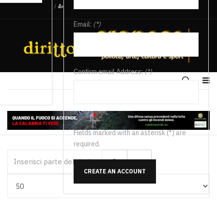
/
Email:
(*)
Confirm email Address:
(*)
Fields marked with an asterisk (*) are
required.
Inserisci parte del titolo
CREATE AN ACCOUNT
Visualizza #