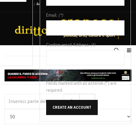
/
Email:
(*)
Confirm email Address:
(*)
Fields marked with an asterisk (*) are
required.
Inserisci parte del titolo
CREATE AN ACCOUNT
Visualizza #