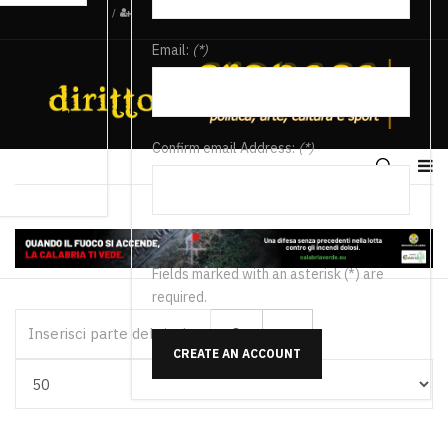
/
Email:
(*)
Confirm email Address:
(*)
Fields marked with an asterisk (*) are
required.
Inserisci parte del titolo
CREATE AN ACCOUNT
Visualizza #