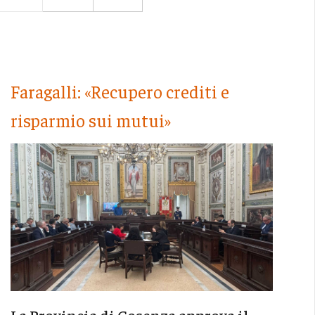
Faragalli: «Recupero crediti e
risparmio sui mutui»
La Provincia di Cosenza approva il