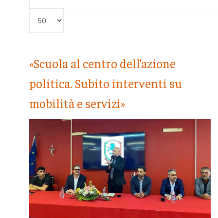
Visualizza #
«Scuola al centro dell’azione
politica. Subito interventi su
mobilità e servizi»