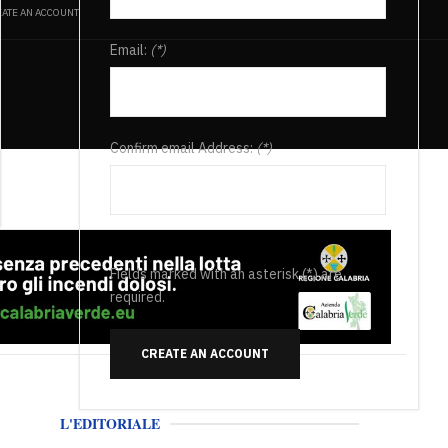
ATE AN ACCOUNT
Email:
(*)
Confirm email Address:
(*)
Fields marked with an asterisk (*) are
required.
CREATE AN ACCOUNT
L'EDITORIALE