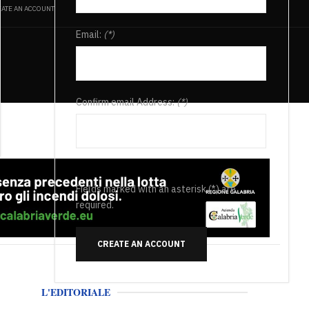
ATE AN ACCOUNT
Email:
(*)
Confirm email Address:
(*)
Fields marked with an asterisk (*) are
required.
CREATE AN ACCOUNT
L'EDITORIALE