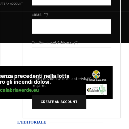
ATE AN ACCOUNT
Email:
(*)
Confirm email Address:
(*)
Fields marked with an asterisk (*) are
required.
CREATE AN ACCOUNT
L'EDITORIALE