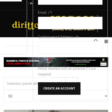
/
Email:
(*)
Confirm email Address:
(*)
Fields marked with an asterisk (*) are
required.
Inserisci parte del titolo
CREATE AN ACCOUNT
Visualizza #