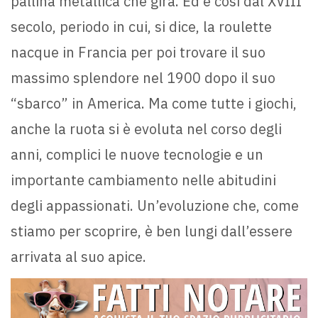
pallina metallica che gira. Ed è così dal XVIII
secolo, periodo in cui, si dice, la roulette
nacque in Francia per poi trovare il suo
massimo splendore nel 1900 dopo il suo
“sbarco” in America. Ma come tutte i giochi,
anche la ruota si è evoluta nel corso degli
anni, complici le nuove tecnologie e un
importante cambiamento nelle abitudini
degli appassionati. Un’evoluzione che, come
stiamo per scoprire, è ben lungi dall’essere
arrivata al suo apice.