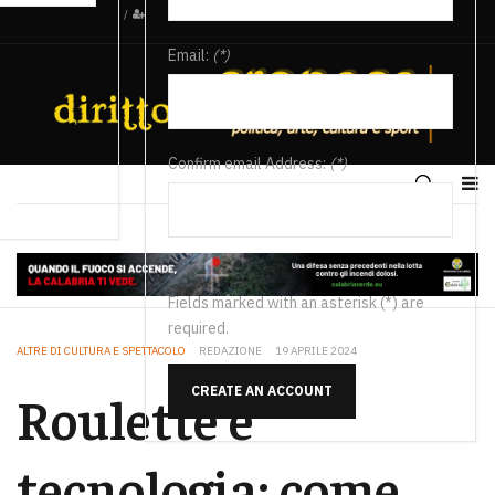
/
Email:
(*)
Confirm email Address:
(*)
Fields marked with an asterisk (*) are
required.
ALTRE DI CULTURA E SPETTACOLO
REDAZIONE
19 APRILE 2024
CREATE AN ACCOUNT
Roulette e
tecnologia: come