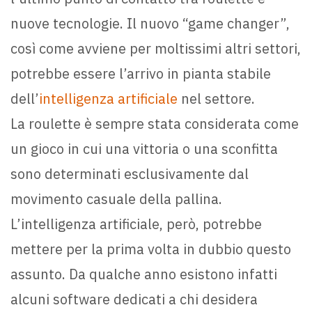
nuove tecnologie. Il nuovo “game changer”,
così come avviene per moltissimi altri settori,
potrebbe essere l’arrivo in pianta stabile
dell’
intelligenza artificiale
nel settore.
La roulette è sempre stata considerata come
un gioco in cui una vittoria o una sconfitta
sono determinati esclusivamente dal
movimento casuale della pallina.
L’intelligenza artificiale, però, potrebbe
mettere per la prima volta in dubbio questo
assunto. Da qualche anno esistono infatti
alcuni software dedicati a chi desidera