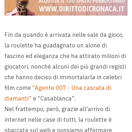
Fin da quando è arrivata nelle sale da gioco,
la roulette ha guadagnato un alone di
fascino ed eleganza che ha attirato milioni di
giocatori, nonché alcuni dei più grandi registi
che hanno deciso di immortalarla in celebri
film come
“Agente 007 - Una cascata di
diamanti”
e “Casablanca”.
Nel frattempo, però, grazie all’arrivo di
internet nelle case di tutti, la roulette è
sbarcata sul web e possiamo affermare