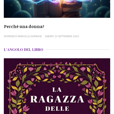
Perché una donna?
DOMENICO MARCELLO GERBASI
SABATO 13 SETTEMBRE 2025
L'ANGOLO DEL LIBRO