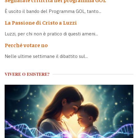
È uscito il bando del Programma GOL, tanto...
La Passione di Cristo a Luzzi
Luzzi, per chi non è pratico di questi ameni...
Perché votare no
Nelle ultime settimane il dibattito sul...
VIVERE O ESISTERE?