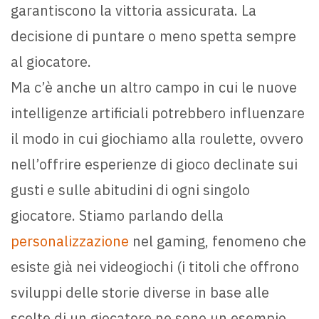
garantiscono la vittoria assicurata. La
decisione di puntare o meno spetta sempre
al giocatore.
Ma c’è anche un altro campo in cui le nuove
intelligenze artificiali potrebbero influenzare
il modo in cui giochiamo alla roulette, ovvero
nell’offrire esperienze di gioco declinate sui
gusti e sulle abitudini di ogni singolo
giocatore. Stiamo parlando della
personalizzazione
nel gaming, fenomeno che
esiste già nei videogiochi (i titoli che offrono
sviluppi delle storie diverse in base alle
scelte di un giocatore ne sono un esempio