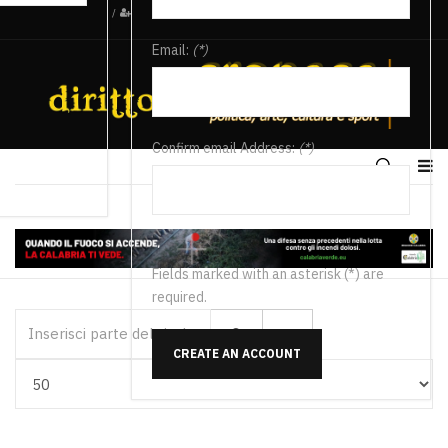
/
Email:
(*)
Confirm email Address:
(*)
Fields marked with an asterisk (*) are
required.
Inserisci parte del titolo
CREATE AN ACCOUNT
Visualizza #