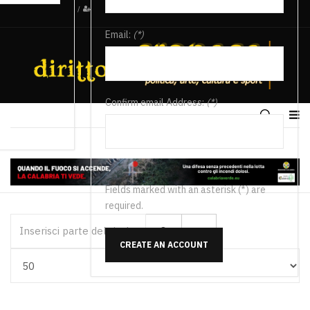
/
Email:
(*)
Confirm email Address:
(*)
Fields marked with an asterisk (*) are
required.
Inserisci parte del titolo
CREATE AN ACCOUNT
Visualizza #