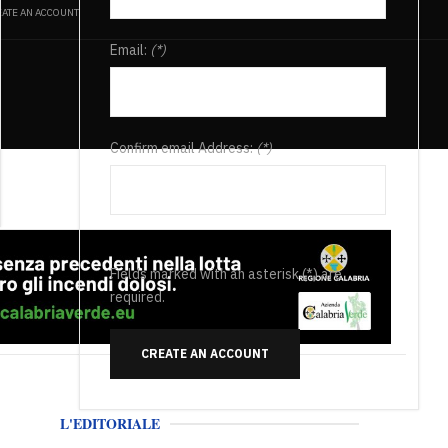
ATE AN ACCOUNT
Email:
(*)
Confirm email Address:
(*)
Fields marked with an asterisk (*) are
required.
CREATE AN ACCOUNT
L'EDITORIALE