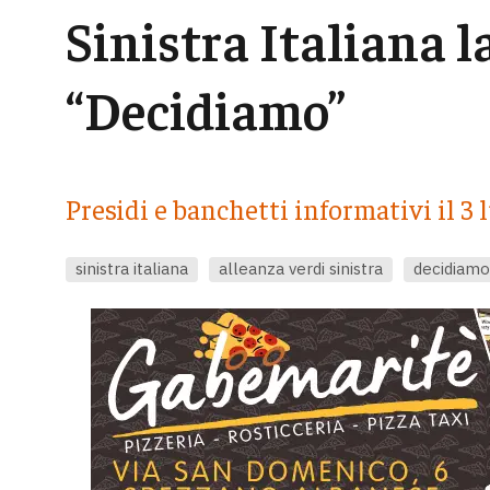
Sinistra Italiana l
“Decidiamo”
Presidi e banchetti informativi il 3 
sinistra italiana
alleanza verdi sinistra
decidiamo