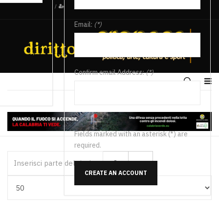
/
Email:
(*)
Confirm email Address:
(*)
Fields marked with an asterisk (*) are
required.
Inserisci parte del titolo
CREATE AN ACCOUNT
Visualizza #