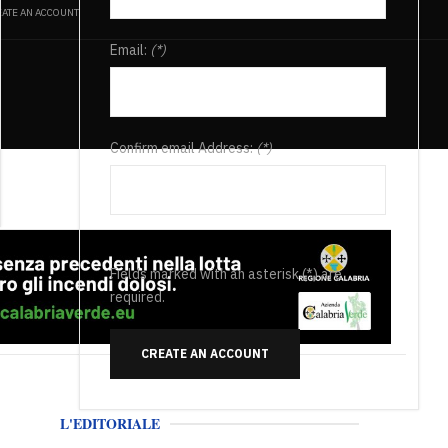
ATE AN ACCOUNT
Email:
(*)
Confirm email Address:
(*)
Fields marked with an asterisk (*) are
required.
CREATE AN ACCOUNT
L'EDITORIALE