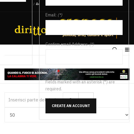
/
Email:
(*)
Confirm email Address:
(*)
Fields marked with an asterisk (*) are
required.
Inserisci parte del titolo
CREATE AN ACCOUNT
Visualizza #