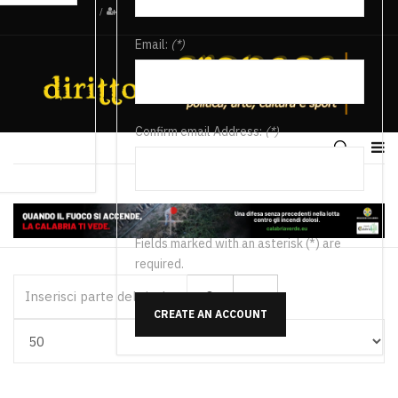
/
Email:
(*)
Confirm email Address:
(*)
Fields marked with an asterisk (*) are
required.
Inserisci parte del titolo
CREATE AN ACCOUNT
Visualizza #