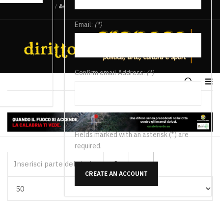
/
Email:
(*)
Confirm email Address:
(*)
Fields marked with an asterisk (*) are
required.
Inserisci parte del titolo
CREATE AN ACCOUNT
Visualizza #