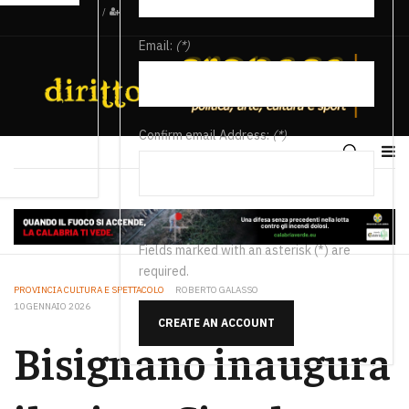
/
Email:
(*)
Confirm email Address:
(*)
Fields marked with an asterisk (*) are
required.
PROVINCIA CULTURA E SPETTACOLO
ROBERTO GALASSO
10 GENNAIO 2026
CREATE AN ACCOUNT
Bisignano inaugura