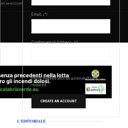
ATE AN ACCOUNT
Email:
(*)
Confirm email Address:
(*)
Fields marked with an asterisk (*) are
required.
CREATE AN ACCOUNT
L'EDITORIALE