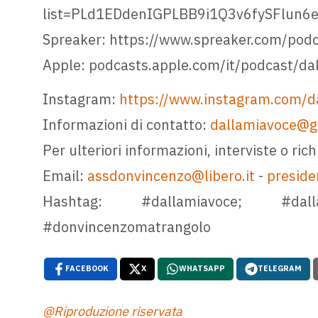
list=PLd1EDdenIGPLBB9i1Q3v6fySFlun6e
Spreaker: https://www.spreaker.com/pod
Apple: podcasts.apple.com/it/podcast/d
Instagram:
https://www.instagram.com/d
Informazioni di contatto:
dallamiavoce@g
Per ulteriori informazioni, interviste o ric
Email:
assdonvincenzo@libero.it
-
presid
Hashtag: #dallamiavoce; #dallam
#donvincenzomatrangolo
FACEBOOK
X
WHATSAPP
TELEGRAM
@Riproduzione riservata