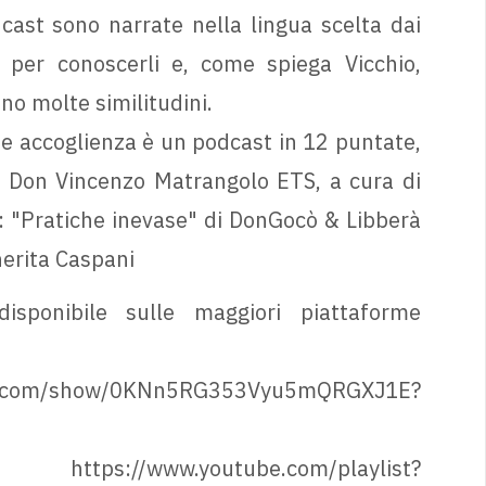
odcast sono narrate nella lingua scelta dai
 per conoscerli e, come spiega Vicchio,
no molte similitudini.
ni e accoglienza è un podcast in 12 puntate,
e Don Vincenzo Matrangolo ETS, a cura di
: "Pratiche inevase" di DonGocò & Libberà
herita Caspani
sponibile sulle maggiori piattaforme
om/show/0KNn5RG353Vyu5mQRGXJ1E?
youtube.com/playlist?