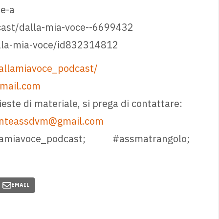
e-a
cast/dalla-mia-voce--6699432
alla-mia-voce/id832314812
allamiavoce_podcast/
mail.com
hieste di materiale, si prega di contattare:
enteassdvm@gmail.com
iavoce_podcast; #assmatrangolo;
EMAIL