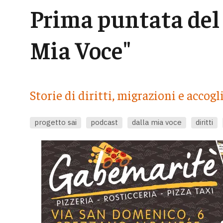
Prima puntata del 
Mia Voce"
Storie di diritti, migrazioni e accog
progetto sai
podcast
dalla mia voce
diritti