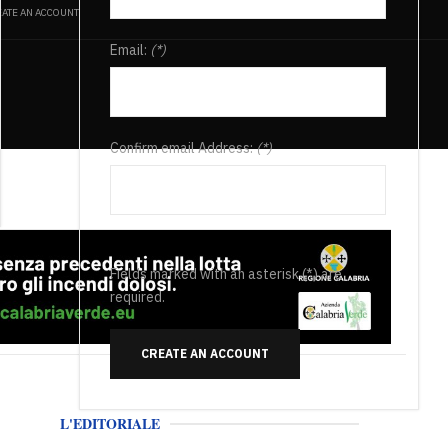
ATE AN ACCOUNT
Email:
(*)
Confirm email Address:
(*)
Fields marked with an asterisk (*) are
required.
CREATE AN ACCOUNT
L'EDITORIALE